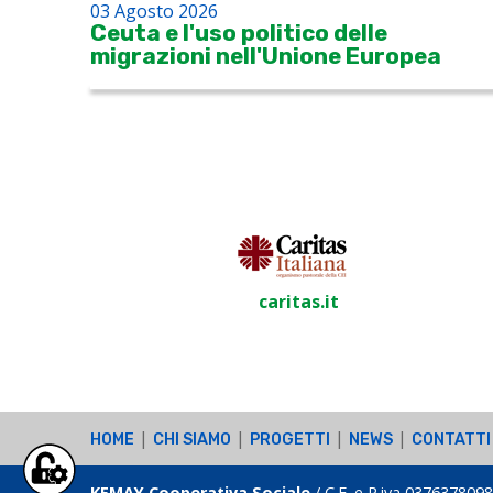
03 Agosto 2026
Ceuta e l'uso politico delle
migrazioni nell'Unione Europea
caritas.it
|
|
|
|
HOME
CHI SIAMO
PROGETTI
NEWS
CONTATTI
KEMAY Cooperativa Sociale
/ C.F. e P.iva 0376378098