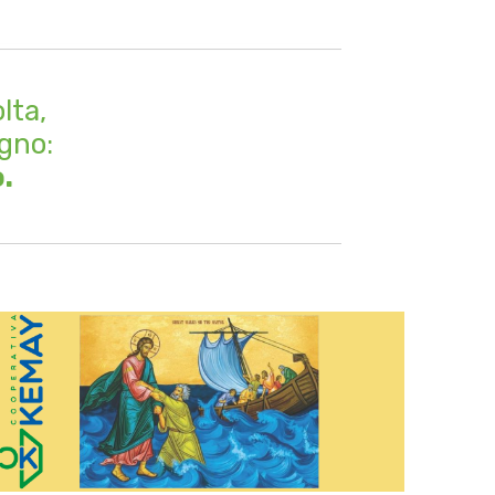
lta,
egno:
.