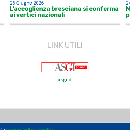
26 Giugno 2026
2
L'accoglienza bresciana si conferma
M
ai vertici nazionali
p
LINK UTILI
asgi.it
2 /
Privacy Policy
/
Credits