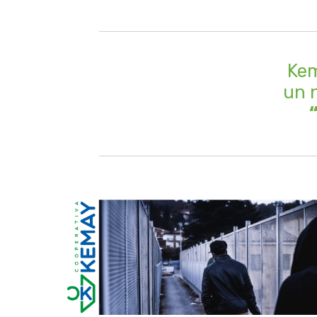
Kem
un n